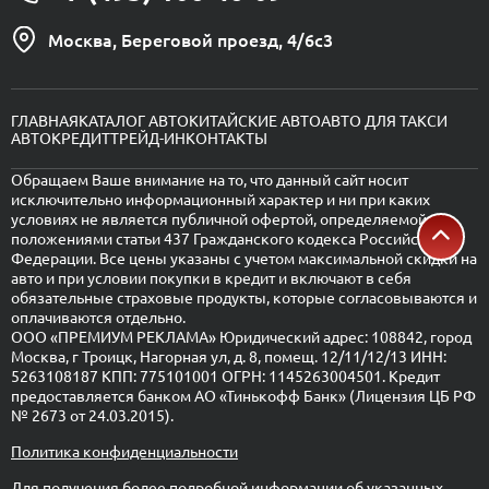
Москва, Береговой проезд, 4/6с3
ГЛАВНАЯ
КАТАЛОГ АВТО
КИТАЙСКИЕ АВТО
АВТО ДЛЯ ТАКСИ
АВТОКРЕДИТ
ТРЕЙД-ИН
КОНТАКТЫ
Обращаем Ваше внимание на то, что данный сайт носит
исключительно информационный характер и ни при каких
условиях не является публичной офертой, определяемой
положениями статьи 437 Гражданского кодекса Российской
Федерации. Все цены указаны с учетом максимальной скидки на
авто и при условии покупки в кредит и включают в себя
обязательные страховые продукты, которые согласовываются и
оплачиваются отдельно.
ООО «ПРЕМИУМ РЕКЛАМА» Юридический адрес: 108842, город
Москва, г Троицк, Нагорная ул, д. 8, помещ. 12/11/12/13 ИНН:
5263108187 КПП: 775101001 ОГРН: 1145263004501. Кредит
предоставляется банком АО «Тинькофф Банк» (Лицензия ЦБ РФ
№ 2673 от 24.03.2015).
Политика конфиденциальности
Для получения более подробной информации об указанных