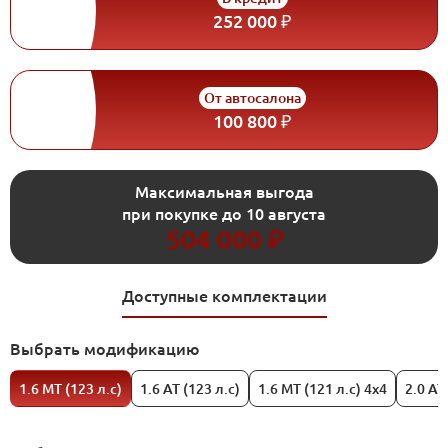
252 000 ₽
От автосалона
100 800 ₽
Максимальная выгода
при покупке до 10 августа
504 000 ₽
Доступные комплектации
Выбрать модификацию
1.6 МТ (123 л.с)
1.6 АТ (123 л.с)
1.6 МТ (121 л.с) 4х4
2.0 АТ