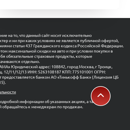
е на то, что данный сайт носит исключительно
ер и ни при каких условиях не является публичной офертой,
иями статьи 437 Гражданского кодекса Российской Федерации.
етом максимальной скидки на авто и при условии покупки в
ебя обязательные страховые продукты, которые
ачиваются отдельно.
» Юридический адрес: 108842, город Москва, г Троицк,
мещ. 12/11/12/13 ИНН: 5263108187 КПП: 775101001 ОГРН:
т предоставляется банком АО «Тинькофф Банк» (Лицензия ЦБ
5).
альности
одробной информации об указанных акциях, а также о
й обращайтесь к менеджерам по продажам.