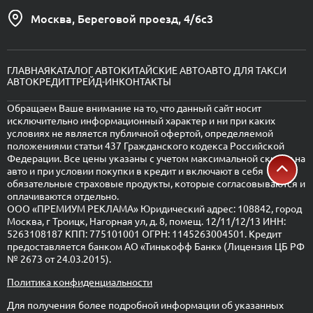
Москва, Береговой проезд, 4/6с3
ГЛАВНАЯ
КАТАЛОГ АВТО
КИТАЙСКИЕ АВТО
АВТО ДЛЯ ТАКСИ
АВТОКРЕДИТ
ТРЕЙД-ИН
КОНТАКТЫ
Обращаем Ваше внимание на то, что данный сайт носит
исключительно информационный характер и ни при каких
условиях не является публичной офертой, определяемой
положениями статьи 437 Гражданского кодекса Российской
Федерации. Все цены указаны с учетом максимальной скидки на
авто и при условии покупки в кредит и включают в себя
обязательные страховые продукты, которые согласовываются и
оплачиваются отдельно.
ООО «ПРЕМИУМ РЕКЛАМА» Юридический адрес: 108842, город
Москва, г Троицк, Нагорная ул, д. 8, помещ. 12/11/12/13 ИНН:
5263108187 КПП: 775101001 ОГРН: 1145263004501. Кредит
предоставляется банком АО «Тинькофф Банк» (Лицензия ЦБ РФ
№ 2673 от 24.03.2015).
Политика конфиденциальности
Для получения более подробной информации об указанных