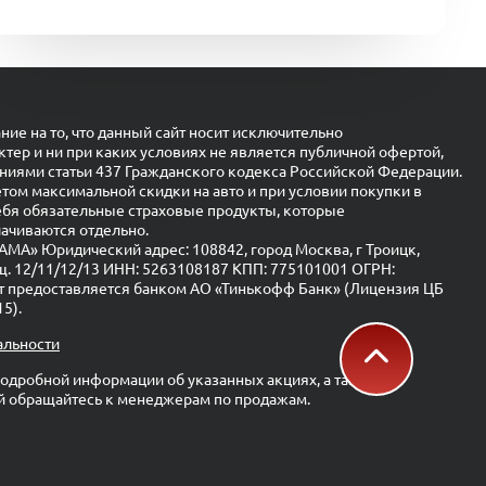
е на то, что данный сайт носит исключительно
ер и ни при каких условиях не является публичной офертой,
иями статьи 437 Гражданского кодекса Российской Федерации.
етом максимальной скидки на авто и при условии покупки в
ебя обязательные страховые продукты, которые
ачиваются отдельно.
» Юридический адрес: 108842, город Москва, г Троицк,
мещ. 12/11/12/13 ИНН: 5263108187 КПП: 775101001 ОГРН:
т предоставляется банком АО «Тинькофф Банк» (Лицензия ЦБ
5).
альности
одробной информации об указанных акциях, а также о
й обращайтесь к менеджерам по продажам.