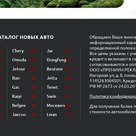
АТАЛОГ НОВЫХ АВТО
Обращаем Ваше внимани
информационный характ
определяемой положен
Chery
Jac
1
141
63
Все цены указаны с уч
кредит и включают в с
Omoda
Dongfeng
6
132
60
согласовываются и опл
Jetour
Bestune
5
127
58
ООО «ПРЕМИУМ РЕКЛАМА
Нагорная ул, д. 8, по
Baic
Jetta
5
97
58
1145263004501. Креди
РФ № 2673 от 24.03.201
Gac
Tenet
3
86
57
Kaiyi
Swm
Политика конфиденци
2
82
49
Belgee
Москвич
2
80
46
Для получения более п
стоимости автомобиле
Jaecoo
Livan
6
66
39